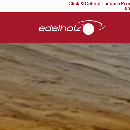
Click & Collect - unsere Pr
Skip
un
to
main
content