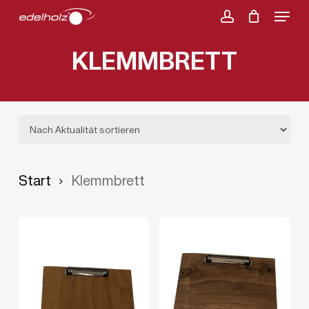
Menu
Skip
account
to
KLEMMBRETT
main
content
Start
Klemmbrett