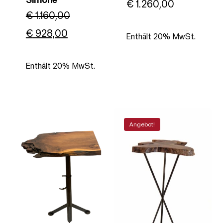
€
1.260,00
€
1.160,00
Ursprünglicher
Aktueller
€
928,00
Enthält 20% MwSt.
Preis
Preis
Enthält 20% MwSt.
war:
ist:
€ 1.160,00
€ 928,00.
Angebot!