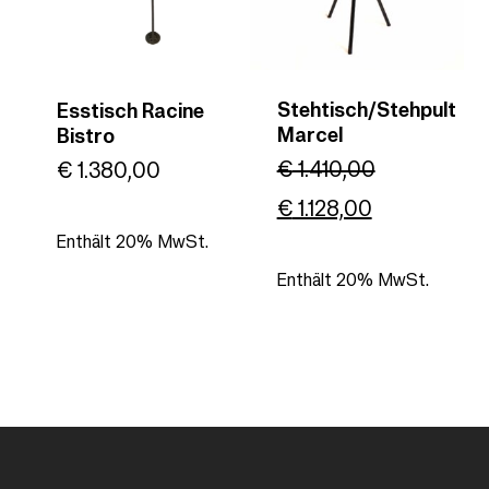
Stehtisch/Stehpult
Esstisch Racine
Marcel
Bistro
€
1.410,00
€
1.380,00
Ursprünglicher
Aktueller
€
1.128,00
Enthält 20% MwSt.
Preis
Preis
Enthält 20% MwSt.
war:
ist:
€ 1.410,00
€ 1.128,00.