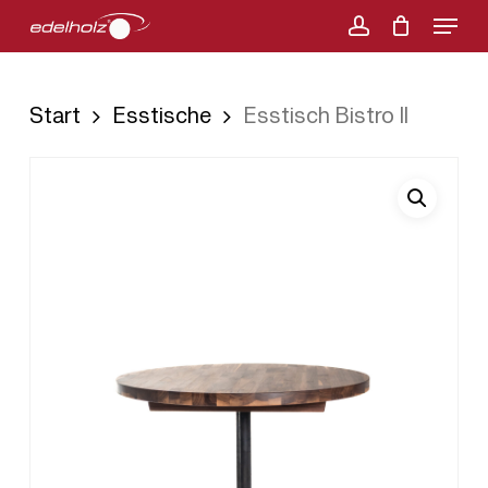
Menu
Skip
account
to
main
Start
Esstische
Esstisch Bistro II
content