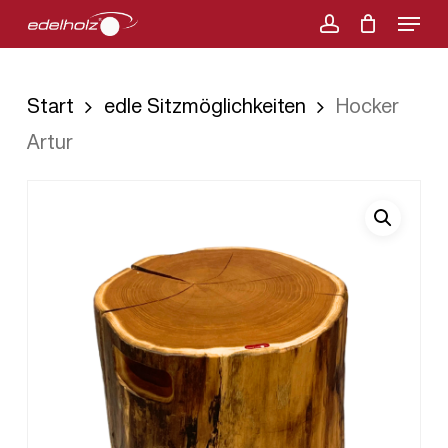
Menu
Skip
account
to
main
Start
edle Sitzmöglichkeiten
Hocker
content
Artur