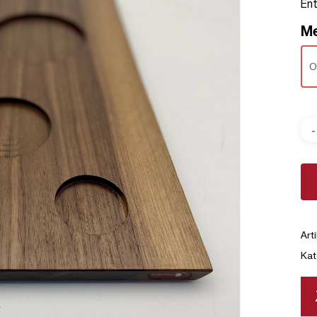
En
Me
Art
Kat