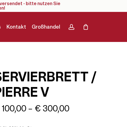
versendet - bitte nutzen Sie
en!
account
s
Kontakt
Großhandel
SERVIERBRETT /
PIERRE V
Preisspanne:
100,00
–
€
300,00
€ 100,00
bis