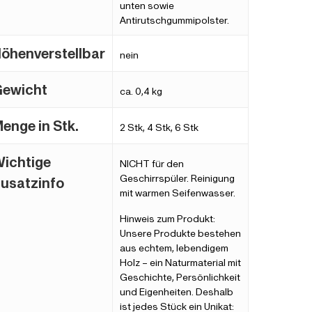
unten sowie
Antirutschgummipolster.
öhenverstellbar
nein
ewicht
ca. 0,4 kg
enge in Stk.
2 Stk, 4 Stk, 6 Stk
ichtige
NICHT für den
Geschirrspüler. Reinigung
usatzinfo
mit warmen Seifenwasser.
Hinweis zum Produkt:
Unsere Produkte bestehen
aus echtem, lebendigem
Holz – ein Naturmaterial mit
Geschichte, Persönlichkeit
und Eigenheiten. Deshalb
ist jedes Stück ein Unikat: