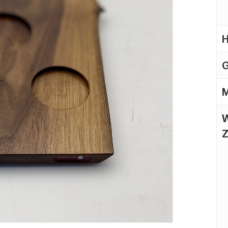
H
G
M
W
Z