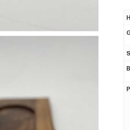
H
S
B
P