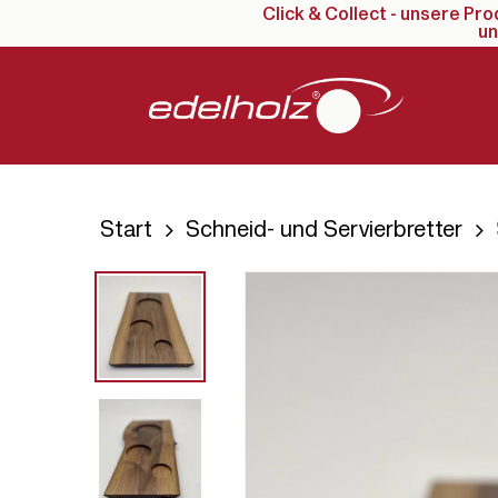
Click & Collect - unsere Pr
Skip
un
to
main
content
Start
Schneid- und Servierbretter