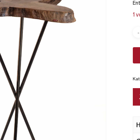
En
1 
Kat
H