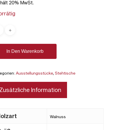
thält 20% MwSt.
€ 1.410,00
€ 1.128,00.
vorrätig
In Den Warenkorb
egorien:
Ausstellungsstücke
,
Stehtische
Zusätzliche Information
olzart
Walnuss