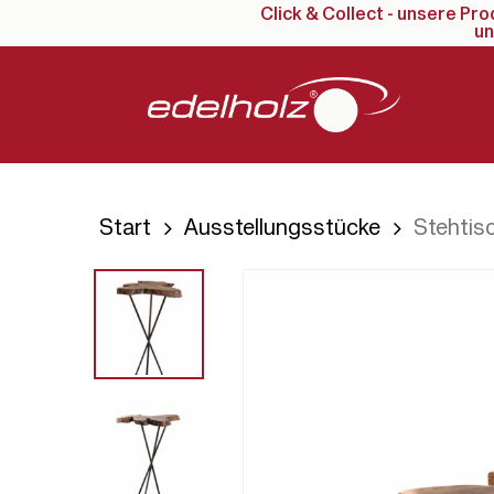
Click & Collect - unsere Pr
Skip
un
to
main
content
Start
Ausstellungsstücke
Stehtis