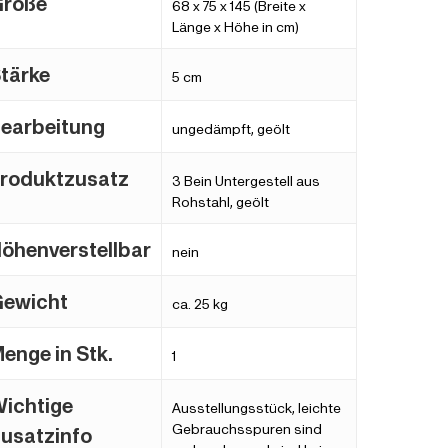
Größe
68 x 75 x 145 (Breite x
Länge x Höhe in cm)
tärke
5 cm
earbeitung
ungedämpft, geölt
roduktzusatz
3 Bein Untergestell aus
Rohstahl, geölt
öhenverstellbar
nein
ewicht
ca. 25 kg
enge in Stk.
1
ichtige
Ausstellungsstück, leichte
Gebrauchsspuren sind
usatzinfo