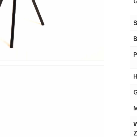
S
B
P
H
G
M
W
Z