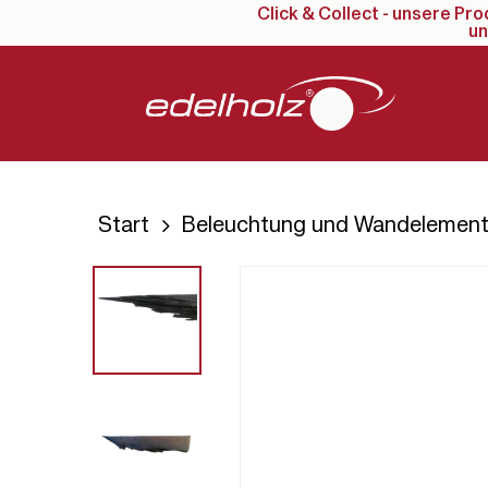
Click & Collect - unsere Pr
Skip
un
to
main
content
Start
Beleuchtung und Wandelemen