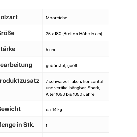
olzart
Mooreiche
Größe
25 x 180 (Breite x Höhe in cm)
tärke
5 cm
earbeitung
gebürstet, geölt
roduktzusatz
7 schwarze Haken, horizontal
und vertikal hängbar, Shark,
Alter 1650 bis 1850 Jahre
ewicht
ca. 14 kg
enge in Stk.
1