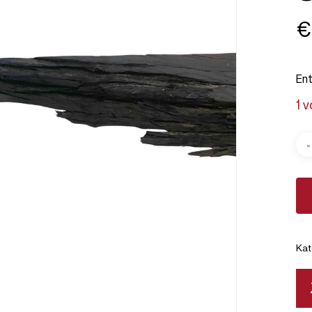
€
En
1 
Kat